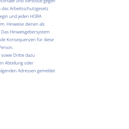
Vorfälle und Verstöße gegen
n das Arbeitsschutzgesetz
legin und jeden HORA
m. Hinweise dienen als
. Das Hinweisgebersystem
nde Konsequenzen für diese
Person.
sowie Dritte dazu
en Abteilung oder
folgenden Adressen gemeldet