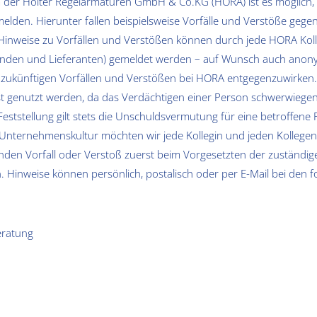
der Holter Regelarmaturen GmbH & Co.KG (HORA) ist es möglich, 
 melden. Hierunter fallen beispielsweise Vorfälle und Verstöße gege
Hinweise zu Vorfällen und Verstößen können durch jede HORA Kol
 Kunden und Lieferanten) gemeldet werden – auf Wunsch auch anony
 zukünftigen Vorfällen und Verstößen bei HORA entgegenzuwirken
t genutzt werden, da das Verdächtigen einer Person schwerwiege
ststellung gilt stets die Unschuldsvermutung für eine betroffene 
nternehmenskultur möchten wir jede Kollegin und jeden Kollegen 
nden Vorfall oder Verstoß zuerst beim Vorgesetzten der zuständig
 Hinweise können persönlich, postalisch oder per E-Mail bei den 
ratung