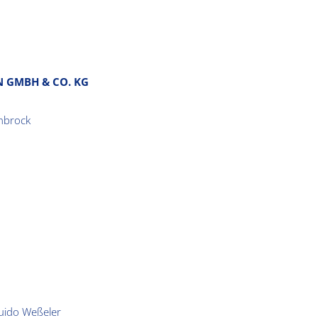
 GMBH & CO. KG
nbrock
uido Weßeler